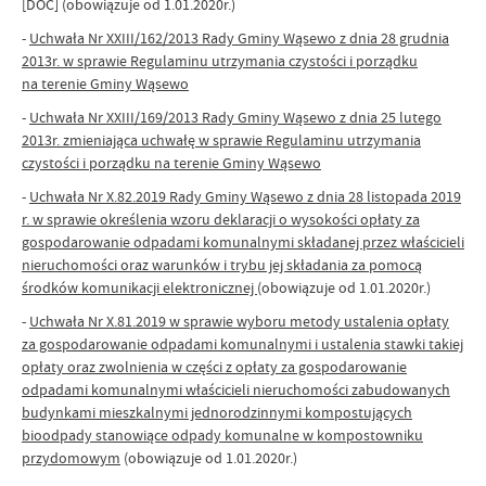
[DOC]
(obowiązuje od 1.01.2020r.)
-
Uchwała Nr XXIII/162/2013 Rady Gminy Wąsewo z dnia 28 grudnia
2013r. w sprawie Regulaminu utrzymania czystości i porządku
na terenie Gminy Wąsewo
-
Uchwała Nr XXIII/169/2013 Rady Gminy Wąsewo z dnia 25 lutego
2013r. zmieniająca uchwałę w sprawie Regulaminu utrzymania
czystości i porządku na terenie Gminy Wąsewo
-
Uchwała Nr X.82.2019 Rady Gminy Wąsewo z dnia 28 listopada 2019
r. w sprawie określenia wzoru deklaracji o wysokości opłaty za
gospodarowanie odpadami komunalnymi składanej przez właścicieli
nieruchomości oraz warunków i trybu jej składania za pomocą
środków komunikacji elektronicznej
(obowiązuje od 1.01.2020r.)
-
Uchwała Nr X.81.2019 w sprawie wyboru metody ustalenia opłaty
za gospodarowanie odpadami komunalnymi i ustalenia stawki takiej
opłaty oraz zwolnienia w części z opłaty za gospodarowanie
odpadami komunalnymi właścicieli nieruchomości zabudowanych
budynkami mieszkalnymi jednorodzinnymi kompostujących
bioodpady stanowiące odpady komunalne w kompostowniku
przydomowym
(obowiązuje od 1.01.2020r.)