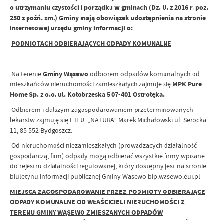
o utrzymaniu czystości i porządku w gminach (Dz. U. z 2016 r. poz.
250 z poźń. zm.) Gminy mają obowiązek udostępnienia na stronie
internetowej urzędu gminy informacji o:
PODMIOTACH ODBIERAJĄCYCH ODPADY KOMUNALNE
Na terenie
Gminy Wąsewo
odbiorem odpadów komunalnych od
mieszkańców nieruchomości zamieszkałych zajmuje się
MPK Pure
Home Sp. z o.o. ul. Kołobrzeska 5 07-401 Ostrołęka.
Odbiorem i dalszym zagospodarowaniem przeterminowanych
lekarstw zajmuję się F.H.U. „NATURA” Marek Michałowski ul. Serocka
11, 85-552 Bydgoszcz.
Od nieruchomości niezamieszkałych (prowadzących działalność
gospodarczą, firm) odpady mogą odbierać wszystkie firmy wpisane
do rejestru działalności regulowanej, który dostępny jest na stronie
biuletynu informacji publicznej Gminy Wąsewo bip.wasewo.eur.pl
MIEJSCA ZAGOSPODAROWANIE PRZEZ PODMIOTY ODBIERAJĄCE
ODPADY KOMUNALNE OD WŁAŚCICIELI NIERUCHOMOŚCI Z
TERENU GMINY WĄSEWO ZMIESZANYCH ODPADÓW