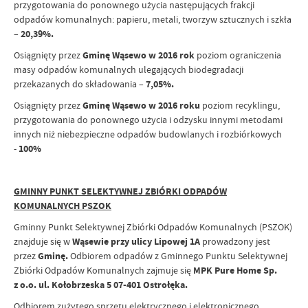
przygotowania do ponownego użycia następujących frakcji
odpadów komunalnych: papieru, metali, tworzyw sztucznych i szkła
–
20,39%.
Osiągnięty przez
Gminę Wąsewo w 2016 rok
poziom ograniczenia
masy odpadów komunalnych ulegających biodegradacji
przekazanych do składowania –
7,05%.
Osiągnięty przez
Gminę Wąsewo w 2016 roku
poziom recyklingu,
przygotowania do ponownego użycia i odzysku innymi metodami
innych niż niebezpieczne odpadów budowlanych i rozbiórkowych
-
100%
GMINNY PUNKT SELEKTYWNEJ ZBIÓRKI ODPADÓW
KOMUNALNYCH PSZOK
Gminny Punkt Selektywnej Zbiórki Odpadów Komunalnych (PSZOK)
znajduje się w
Wąsewie przy ulicy Lipowej 1A
prowadzony jest
przez
Gminę.
Odbiorem odpadów z Gminnego Punktu Selektywnej
Zbiórki Odpadów Komunalnych zajmuje się
MPK Pure Home Sp.
z o.o. ul. Kołobrzeska 5 07-401 Ostrołęka.
Odbiorem zużytego sprzętu elektrycznego i elektronicznego