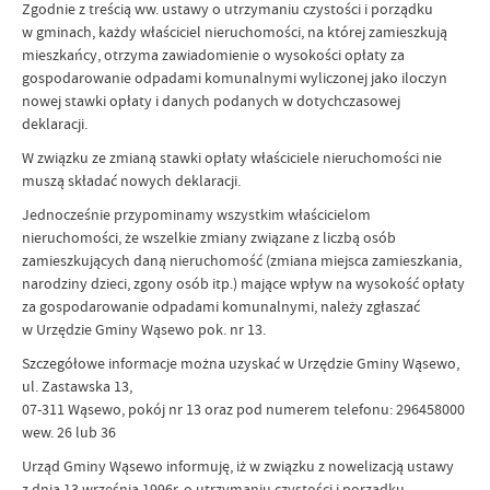
Zgodnie z treścią ww. ustawy o utrzymaniu czystości i porządku
w gminach, każdy właściciel nieruchomości, na której zamieszkują
mieszkańcy, otrzyma zawiadomienie o wysokości opłaty za
gospodarowanie odpadami komunalnymi wyliczonej jako iloczyn
nowej stawki opłaty i danych podanych w dotychczasowej
deklaracji.
W związku ze zmianą stawki opłaty właściciele nieruchomości nie
muszą składać nowych deklaracji.
Jednocześnie przypominamy wszystkim właścicielom
nieruchomości, że wszelkie zmiany związane z liczbą osób
zamieszkujących daną nieruchomość (zmiana miejsca zamieszkania,
narodziny dzieci, zgony osób itp.) mające wpływ na wysokość opłaty
za gospodarowanie odpadami komunalnymi, należy zgłaszać
w Urzędzie Gminy Wąsewo pok. nr 13.
Szczegółowe informacje można uzyskać w Urzędzie Gminy Wąsewo,
ul. Zastawska 13,
07-311 Wąsewo, pokój nr 13 oraz pod numerem telefonu: 296458000
wew. 26 lub 36
Urząd Gminy Wąsewo informuję, iż w związku z nowelizacją ustawy
z dnia 13 września 1996r. o utrzymaniu czystości i porządku