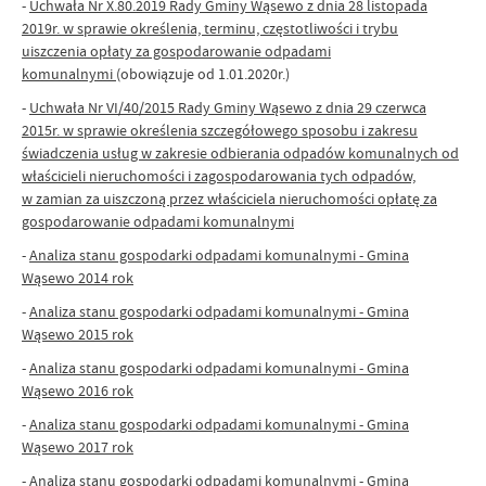
-
Uchwała Nr X.80.2019 Rady Gminy Wąsewo z dnia 28 listopada
2019r. w sprawie określenia, terminu, częstotliwości i trybu
uiszczenia opłaty za gospodarowanie odpadami
komunalnymi
(obowiązuje od 1.01.2020r.)
-
Uchwała Nr VI/40/2015 Rady Gminy Wąsewo z dnia 29 czerwca
2015r. w sprawie określenia szczegółowego sposobu i zakresu
świadczenia usług w zakresie odbierania odpadów komunalnych od
właścicieli nieruchomości i zagospodarowania tych odpadów,
w zamian za uiszczoną przez właściciela nieruchomości opłatę za
gospodarowanie odpadami komunalnymi
-
Analiza stanu gospodarki odpadami komunalnymi - Gmina
Wąsewo 2014 rok
-
Analiza stanu gospodarki odpadami komunalnymi - Gmina
Wąsewo 2015 rok
-
Analiza stanu gospodarki odpadami komunalnymi - Gmina
Wąsewo 2016 rok
-
Analiza stanu gospodarki odpadami komunalnymi - Gmina
Wąsewo 2017 rok
-
Analiza stanu gospodarki odpadami komunalnymi - Gmina