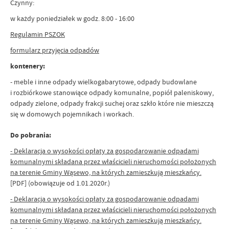
Czynny:
w każdy poniedziałek w godz. 8:00 - 16:00
Regulamin PSZOK
formularz przyjęcia odpadów
kontenery:
- meble i inne odpady wielkogabarytowe, odpady budowlane
i rozbiórkowe stanowiące odpady komunalne, popiół paleniskowy,
odpady zielone, odpady frakcji suchej oraz szkło które nie mieszczą
się w domowych pojemnikach i workach.
Do pobrania:
- Deklaracja o wysokości opłaty za gospodarowanie odpadami
komunalnymi składana przez właścicieli nieruchomości położonych
na terenie Gminy Wąsewo, na których zamieszkują mieszkańcy.
[PDF]
(obowiązuje od 1.01.2020r.)
- Deklaracja o wysokości opłaty za gospodarowanie odpadami
komunalnymi składana przez właścicieli nieruchomości położonych
na terenie Gminy Wąsewo, na których zamieszkują mieszkańcy.