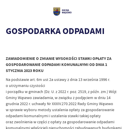
GOSPODARKA ODPADAMI
ZAWIADOMIENIE O ZMIANIE WYSOKOŚCI STAWKI OPŁATY ZA
GOSPODAROWANIE ODPADAMI KOMUNALNYMI OD DNIA 1
STYCZNIA 2023 ROKU
Na podstawie art. 6m ust 2a ustawy z dnia 13 września 1996 r.
o utrzymaniu czystości
i porządku w gminach (Dz. U. z 2022 r. poz. 2519, z późn. zm.) Wójt
Gminy Wąsewo zawiadamia, w związku z podjęciem w dniu 14
grudnia 2022 r. uchwały Nr XXXIV.270.2022 Rady Gminy Wąsewo
w sprawie wyboru metody ustalenia opłaty za gospodarowanie
odpadami komunalnymi i ustalenia stawki takiej opłaty
oraz zwolnienia w części z opłaty za gospodarowanie odpadami
komunalnymi właścicieli nieruchomości zabudowanych budynkami