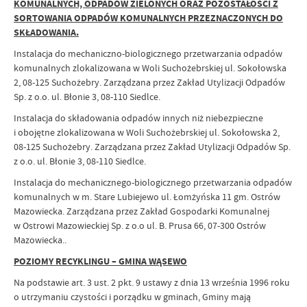
KOMUNALNYCH, ODPADÓW ZIELONYCH ORAZ POZOSTAŁOŚCI Z
SORTOWANIA ODPADÓW KOMUNALNYCH PRZEZNACZONYCH DO
SKŁADOWANIA.
Instalacja do mechaniczno-biologicznego przetwarzania odpadów
komunalnych zlokalizowana w Woli Suchożebrskiej ul. Sokołowska
2, 08-125 Suchożebry. Zarządzana przez Zakład Utylizacji Odpadów
Sp. z o.o. ul. Błonie 3, 08-110 Siedlce.
Instalacja do składowania odpadów innych niż niebezpieczne
i obojętne zlokalizowana w Woli Suchożebrskiej ul. Sokołowska 2,
08-125 Suchożebry. Zarządzana przez Zakład Utylizacji Odpadów Sp.
z o.o. ul. Błonie 3, 08-110 Siedlce.
Instalacja do mechanicznego-biologicznego przetwarzania odpadów
komunalnych w m. Stare Lubiejewo ul. Łomżyńska 11 gm. Ostrów
Mazowiecka. Zarządzana przez Zakład Gospodarki Komunalnej
w Ostrowi Mazowieckiej Sp. z o.o ul. B. Prusa 66, 07-300 Ostrów
Mazowiecka..
POZIOMY RECYKLINGU – GMINA WĄSEWO
Na podstawie art. 3 ust. 2 pkt. 9 ustawy z dnia 13 września 1996 roku
o utrzymaniu czystości i porządku w gminach, Gminy mają