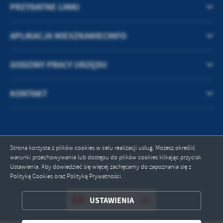
PRZYDATNE LINKI
APLIKACJA MIESZKANIECINFO
GODZINY PRACY URZĘDU
KONTAKT
Strona korzysta z plików cookies w celu realizacji usług. Możesz określić
warunki przechowywania lub dostępu do plików cookies klikając przycisk
Odwiedzin: 547937
Ustawienia. Aby dowiedzieć się więcej zachęcamy do zapoznania się z
Polityką Cookies oraz Polityką Prywatności.
Online: 2
ZAPISZ WYBRANE
USTAWIENIA
ODRZUĆ WSZYSTKIE