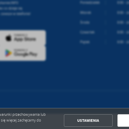
Poniedziałek
8:00 - 1
szkaniecINFO
o co dzieje się
Wtorek
8:00 - 1
zawsze w telefonie!
Środa
8:00 - 1
Czwartek
8:00 - 1
Piątek
8:00 - 1
ć warunki przechowywania lub
USTAWIENIA
ć się więcej zachęcamy do