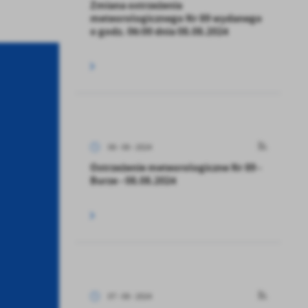
Zmiana ostrzeżenia
meteorologicznego Nr 89 wydanego
o godz. 06:00 dnia 08.08.2024
08 - 08 - 2024
Ostrzeżenie meteorologiczne Nr 89 -
Burze - 08.08.2024
07 - 08 - 2024