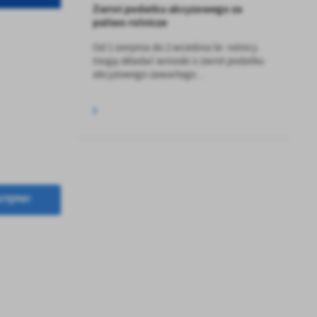
Zwrot podatku akcyzowego za
paliwo rolnicze
Od 1 sierpnia do 2 września br. rolnicy
mogą składać wnioski o zwrot podatku
akcyzowego zawartego...
a
kom
STĘPNY
z
ci