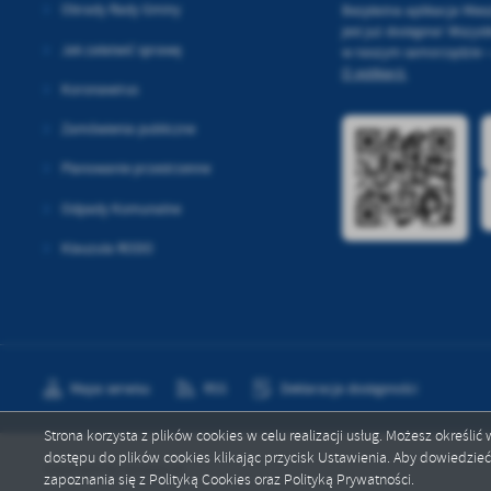
Obrady Rady Gminy
Bezpłatna aplikacja Mie
jest już dostępna! Wszystk
Jak załatwić sprawę
w naszym samorządzie – 
O aplikacji.
Koronawirus
Zamówienia publiczne
Planowanie przestrzenne
Odpady Komunalne
Klauzula RODO
Mapa serwisu
RSS
Deklaracja dostępności
Strona korzysta z plików cookies w celu realizacji usług. Możesz określi
dostępu do plików cookies klikając przycisk Ustawienia. Aby dowiedzie
Copyright by wasewo.pl
zapoznania się z Polityką Cookies oraz Polityką Prywatności.