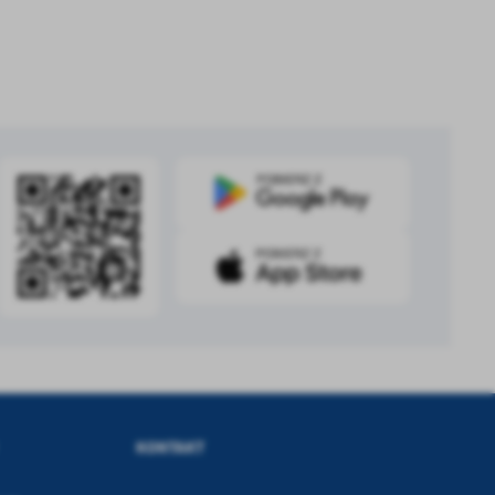
.
a
w
KONTAKT