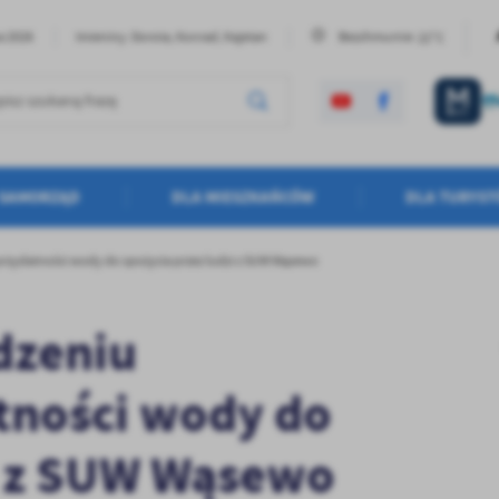
22°C
ia 2026
Imieniny: Dorota, Konrad, Kajetan
Bezchmurnie
SAMORZĄD
DLA MIESZKAŃCÓW
DLA TURYS
rzydatności wody do spożycia przez ludzi z SUW Wąsewo
dzeniu
tności wody do
i z SUW Wąsewo