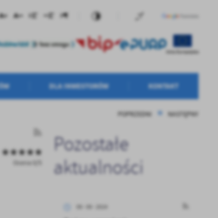
TÓW
DLA INWESTORÓW
KONTAKT
POPRZEDNI
NASTĘPNY
Pozostałe
aktualności
Ocena 0/5
08 - 08 - 2024