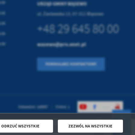
6:00
URZĄD GMINY WĄSEWO
6:00
ul. Zastawska 13, 07-311 Wąsewo
6:00
+48 29 645 80 00
6:00
wasewo@pro.onet.pl
6:00
FORMULARZ KONTAKTOWY
Odwiedzin: 548087
Online: 1
ODRZUĆ WSZYSTKIE
ZEZWÓL NA WSZYSTKIE
Powered by
2ClickPortal® - Portale nowej generacji
DO GÓRY