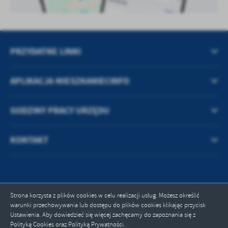
PRZYDATNE LINKI
APLIKACJA MIESZKANIECINFO
GODZINY PRACY URZĘDU
KONTAKT
Strona korzysta z plików cookies w celu realizacji usług. Możesz określić
warunki przechowywania lub dostępu do plików cookies klikając przycisk
Odwiedzin: 548052
Ustawienia. Aby dowiedzieć się więcej zachęcamy do zapoznania się z
Polityką Cookies oraz Polityką Prywatności.
Online: 2