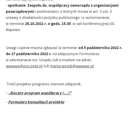
-
spotkanie Zespołu ds. współpracy samorządu z organizacjami
pozarządowymi
i podmiotami, o których mowa w art. 3 ust. 3
ustawy o działalności pożytku publicznego i o wolontariacie,
w terminie
26.10.2021 r. o godz. 15.30
w sali konferencyjnej UG
Wąsewo.
Uwagi i opinie można zgłaszać w terminie:
od 5 października 2022 r.
do 27 października 2022 r.
na załączonym Formularzu
w sekretariacie tut. Urzędu lub e-mailem na adres:
wasewo@pro.onet.pl
lub
marta.wojcik@wasewo.pl
Treść projektu programu stanowi załącznik.
-
„Roczny program współpracy (…)”
-
Formularz konsultacji projektu