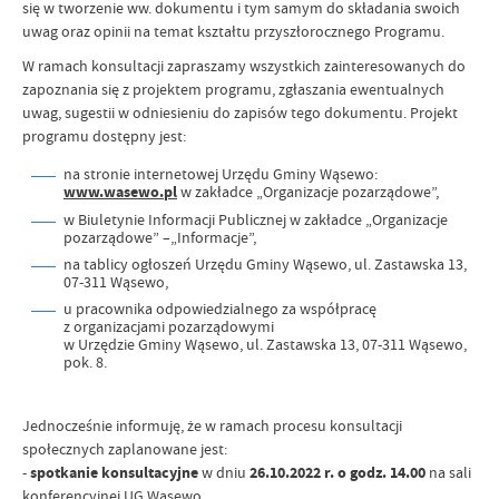
się w tworzenie ww. dokumentu i tym samym do składania swoich
uwag oraz opinii na temat kształtu przyszłorocznego Programu.
W ramach konsultacji zapraszamy wszystkich zainteresowanych do
zapoznania się z projektem programu, zgłaszania ewentualnych
uwag, sugestii w odniesieniu do zapisów tego dokumentu. Projekt
programu dostępny jest:
na stronie internetowej Urzędu Gminy Wąsewo:
www.wasewo.pl
w zakładce „Organizacje pozarządowe”,
w Biuletynie Informacji Publicznej w zakładce „Organizacje
pozarządowe” –„Informacje”,
na tablicy ogłoszeń Urzędu Gminy Wąsewo, ul. Zastawska 13,
07-311 Wąsewo,
u pracownika odpowiedzialnego za współpracę
z organizacjami pozarządowymi
w Urzędzie Gminy Wąsewo, ul. Zastawska 13, 07-311 Wąsewo,
pok. 8.
Jednocześnie informuję, że w ramach procesu konsultacji
społecznych zaplanowane jest:
-
spotkanie konsultacyjne
w dniu
26.10.2022 r. o godz. 14.00
na sali
konferencyjnej UG Wąsewo,