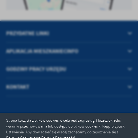
PRZYDATNE LINKI
APLIKACJA MIESZKANIECINFO
GODZINY PRACY URZĘDU
KONTAKT
Strona korzysta z plików cookies w celu realizacji usług. Możesz określić
warunki przechowywania lub dostępu do plików cookies klikając przycisk
Odwiedzin: 548208
Ustawienia. Aby dowiedzieć się więcej zachęcamy do zapoznania się z
Polityką Cookies oraz Polityką Prywatności.