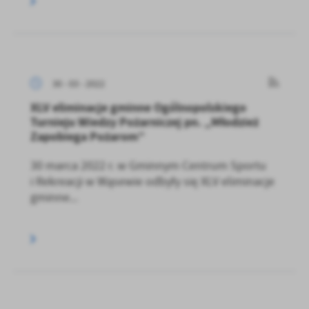
30 - 03 - 2022
XLV eliminacje gminne Ogólnopolskiego
Turnieju Wiedzy Pożarniczej pn. „Młodzież
Zapobiega Pożarom”
30 marca 2022 r. w Gminnym Centrum Sportu
i Rekreacji w Wąsewie odbyły się XLV eliminacje
gminne...