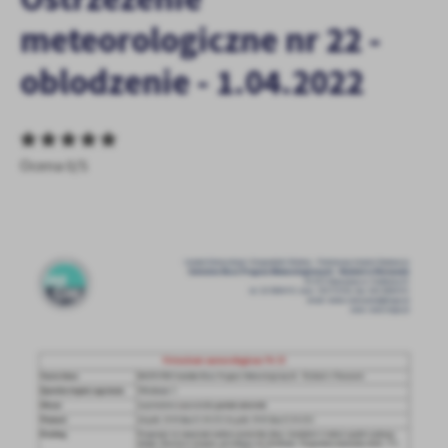
personalizację określonych funkcjonalności czy prezentowanych
meteorologiczne nr 22 -
treści.
Dzięki tym plikom cookies możemy zapewnić Ci większy komfort
Więcej
oblodzenie - 1.04.2022
korzystania z funkcjonalności naszej strony poprzez dopasowanie
jej do Twoich indywidualnych preferencji. Wyrażenie zgody na
funkcjonalne i personalizacyjne pliki cookies gwarantuje
Analityczne
dostępność większej ilości funkcji na stronie.
Analityczne pliki cookies pomagają nam rozwijać się i
Ocena 0/5
dostosowywać do Twoich potrzeb.
Cookies analityczne pozwalają na uzyskanie informacji w zakresie
Więcej
wykorzystywania witryny internetowej, miejsca oraz częstotliwości,
z jaką odwiedzane są nasze serwisy www. Dane pozwalają nam na
ocenę naszych serwisów internetowych pod względem ich
Reklamowe
popularności wśród użytkowników. Zgromadzone informacje są
Dzięki reklamowym plikom cookies prezentujemy Ci najciekawsze
przetwarzane w formie zanonimizowanej. Wyrażenie zgody na
informacje i aktualności na stronach naszych partnerów.
analityczne pliki cookies gwarantuje dostępność wszystkich
funkcjonalności.
Promocyjne pliki cookies służą do prezentowania Ci naszych
Więcej
komunikatów na podstawie analizy Twoich upodobań oraz Twoich
zwyczajów dotyczących przeglądanej witryny internetowej. Treści
promocyjne mogą pojawić się na stronach podmiotów trzecich lub
firm będących naszymi partnerami oraz innych dostawców usług.