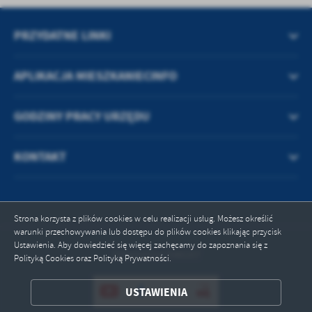
PRZYDATNE LINKI
APLIKACJA MIESZKANIECINFO
GODZINY PRACY URZĘDU
KONTAKT
Strona korzysta z plików cookies w celu realizacji usług. Możesz określić
warunki przechowywania lub dostępu do plików cookies klikając przycisk
Ustawienia. Aby dowiedzieć się więcej zachęcamy do zapoznania się z
Odwiedzin: 548107
Polityką Cookies oraz Polityką Prywatności.
ZAPISZ WYBRANE
USTAWIENIA
ODRZUĆ WSZYSTKIE