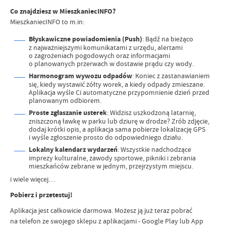
Co znajdziesz w MieszkaniecINFO?
MieszkaniecINFO to m.in:
Błyskawiczne powiadomienia (Push)
: Bądź na bieżąco
z najważniejszymi komunikatami z urzędu, alertami
o zagrożeniach pogodowych oraz informacjami
o planowanych przerwach w dostawie prądu czy wody.
Harmonogram wywozu odpadów
: Koniec z zastanawianiem
się, kiedy wystawić żółty worek, a kiedy odpady zmieszane.
Aplikacja wyśle Ci automatyczne przypomnienie dzień przed
planowanym odbiorem.
Proste zgłaszanie usterek
: Widzisz uszkodzoną latarnię,
zniszczoną ławkę w parku lub dziurę w drodze? Zrób zdjęcie,
dodaj krótki opis, a aplikacja sama pobierze lokalizację GPS
i wyśle zgłoszenie prosto do odpowiedniego działu.
Lokalny kalendarz wydarzeń
: Wszystkie nadchodzące
imprezy kulturalne, zawody sportowe, pikniki i zebrania
mieszkańców zebrane w jednym, przejrzystym miejscu.
i wiele więcej…
Pobierz i przetestuj!
Aplikacja jest całkowicie darmowa. Możesz ją już teraz pobrać
na telefon ze swojego sklepu z aplikacjami - Google Play lub App